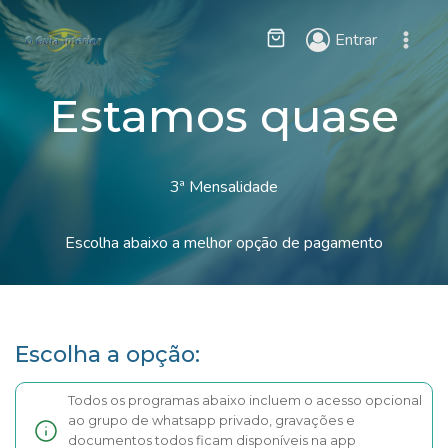
Skip
to
Entrar
content
Estamos quase
3ª Mensalidade
Escolha abaixo a melhor opção de pagamento
Escolha a opção:
Todos os programas abaixo incluem o acesso opcional
ao grupo de whatsapp privado, gravações e
documentos todos ficam disponíveis na app