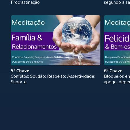
Procrastinação
segundo a sab
5ª Chave
6ª Chave
Conflitos; Solidão; Respeito; Assertividade;
Bloqueios em
Suporte
apego, depen