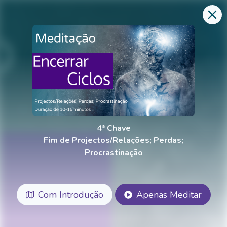
Skip
to
content
4ª Chave
Fim de Projectos/Relações; Perdas;
Procrastinação
Com Introdução
Apenas Meditar