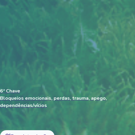
Skip
to
content
6ª Chave
Bloqueios emocionais, perdas, trauma, apego,
dependências/vícios