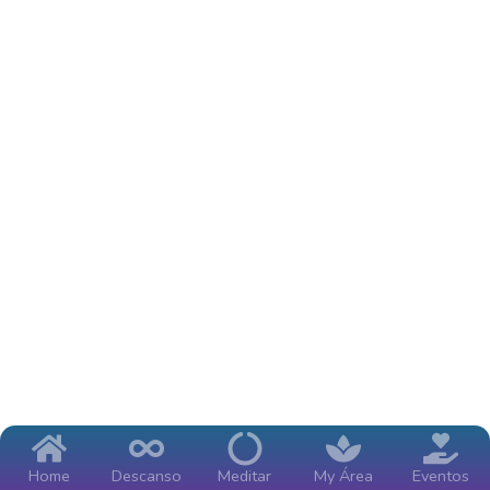
Home
Descanso
Meditar
My Área
Eventos