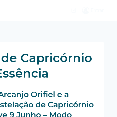
Entrar
o de Capricórnio
Essência
Arcanjo Orifiel e a
stelação de Capricórnio
ive 9 Junho – Modo