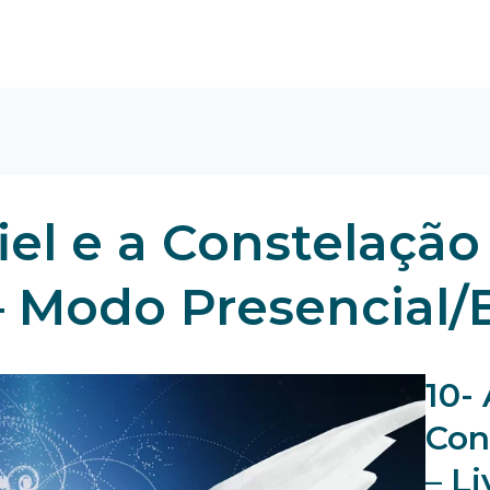
fiel e a Constelaçã
 – Modo Presencial/
10- 
Con
– L