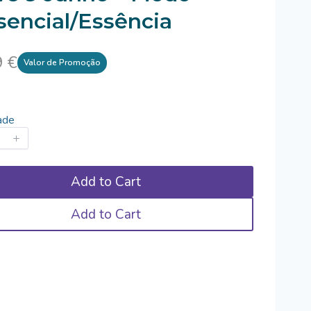
sencial/Essência
N
9 €
Valor de Promoção
o
w
ade
Add to Cart
Add to Cart