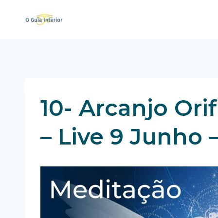
Skip
to
content
10- Arcanjo Ori
– Live 9 Junho