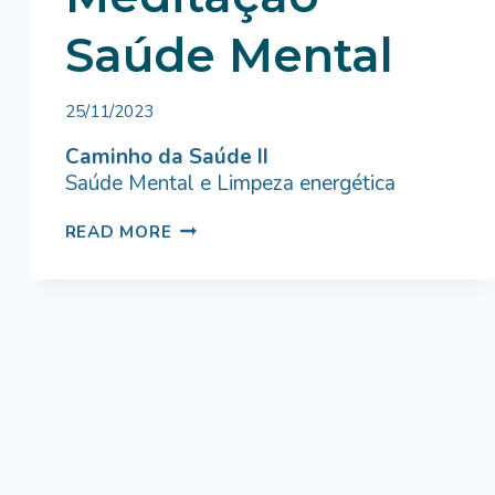
Saúde Mental
By
25/11/2023
Bruno
Miranda
Caminho da Saúde II
Saúde Mental e Limpeza energética
MEDITAÇÃO
READ MORE
SAÚDE
MENTAL