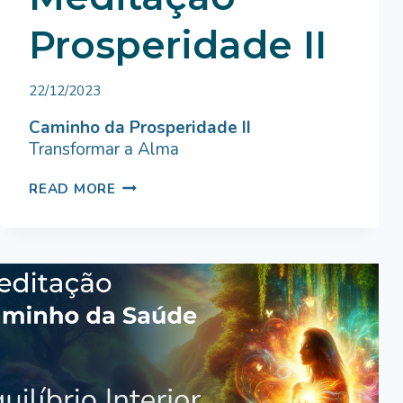
Prosperidade II
By
22/12/2023
Bruno
Miranda
Caminho da Prosperidade II
Transformar a Alma
MEDITAÇÃO
READ MORE
PROSPERIDADE
II