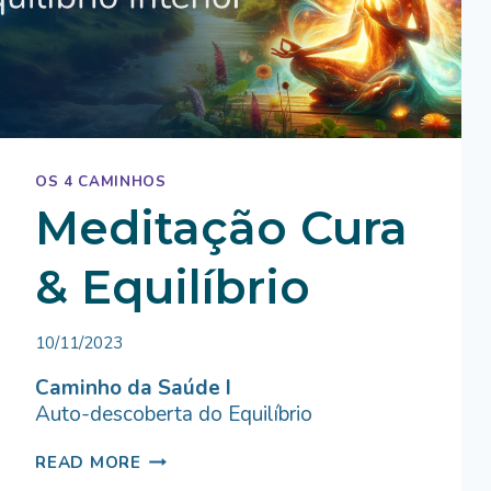
OS 4 CAMINHOS
Meditação Cura
& Equilíbrio
By
10/11/2023
Bruno
Miranda
Caminho da Saúde I
Auto-descoberta do Equilíbrio
MEDITAÇÃO
READ MORE
CURA