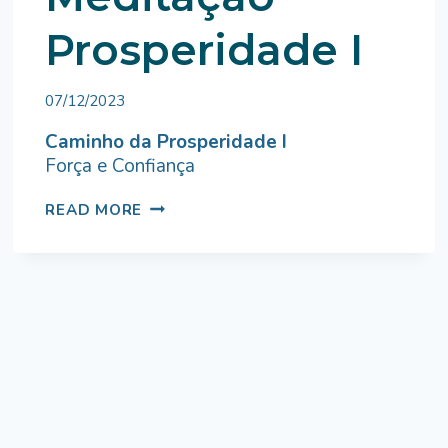
Prosperidade I
By
07/12/2023
Bruno
Miranda
Caminho da Prosperidade I
Força e Confiança
MEDITAÇÃO
READ MORE
PROSPERIDADE
I