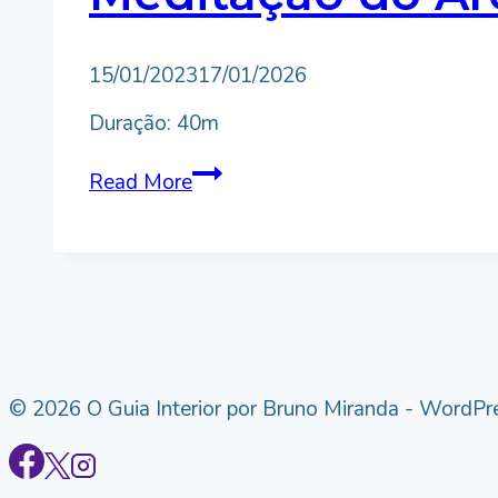
By
15/01/2023
Bruno
17/01/2026
Miranda
Duração: 40m
Meditação
Read More
do
Arcanjo
Rafael
© 2026 O Guia Interior por Bruno Miranda - WordP