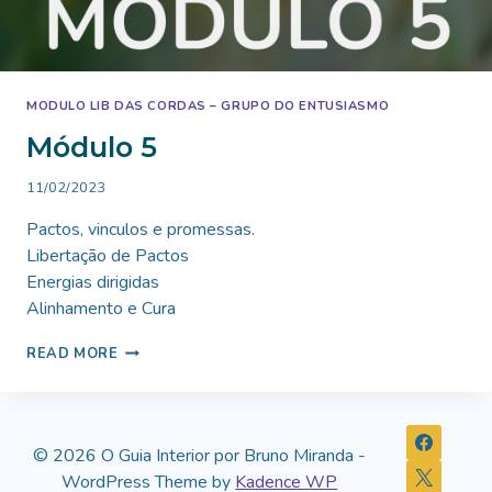
MODULO LIB DAS CORDAS – GRUPO DO ENTUSIASMO
Módulo 5
By
11/02/2023
Bruno
Pactos, vinculos e promessas.
Miranda
Libertação de Pactos
Energias dirigidas
Alinhamento e Cura
MÓDULO
READ MORE
5
© 2026 O Guia Interior por Bruno Miranda -
WordPress Theme by
Kadence WP