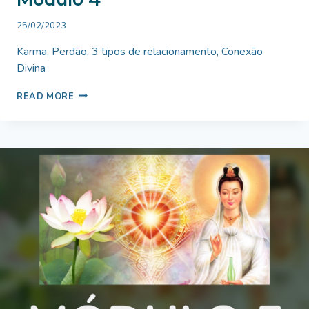
By
25/02/2023
Bruno
Karma, Perdão, 3 tipos de relacionamento, Conexão
Miranda
Divina
MÓDULO
READ MORE
4