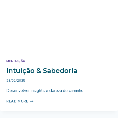
MEDITAÇÃO
Intuição & Sabedoria
By
28/01/2025
Bruno
Desenvolver insights e clareza do caminho
Miranda
INTUIÇÃO
READ MORE
&
SABEDORIA