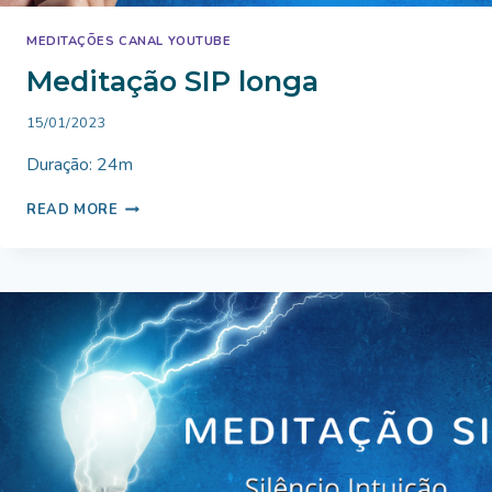
MEDITAÇÕES CANAL YOUTUBE
Meditação SIP longa
By
15/01/2023
Bruno
Duração: 24m
Miranda
MEDITAÇÃO
READ MORE
SIP
LONGA