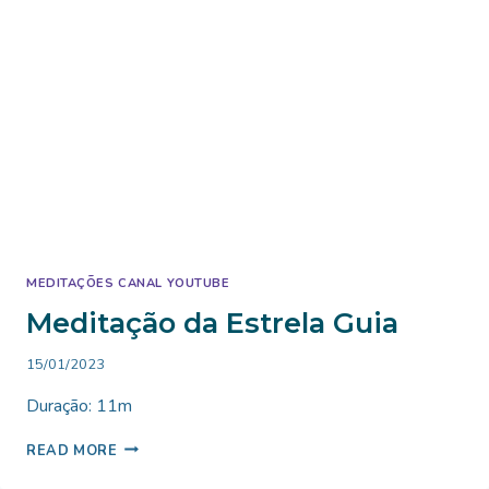
MEDITAÇÕES CANAL YOUTUBE
Meditação da Estrela Guia
By
15/01/2023
Bruno
Duração: 11m
Miranda
MEDITAÇÃO
READ MORE
DA
ESTRELA