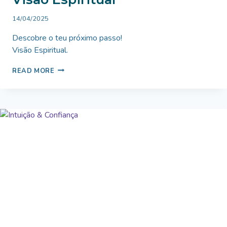
By
14/04/2025
Bruno
Descobre o teu próximo passo!
Miranda
Visão Espiritual.
VISÃO
READ MORE
ESPIRITUAL