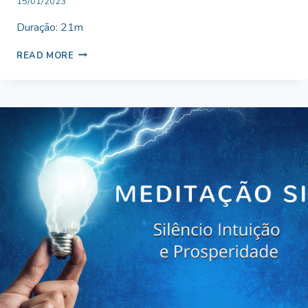
By
15/01/2023
Bruno
Duração: 21m
Miranda
MEDITAÇÃO
READ MORE
INTUIÇÃO
E
SILÊNCIO
INTERIOR