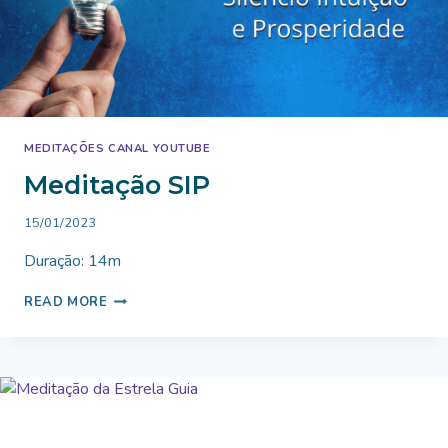
MEDITAÇÕES CANAL YOUTUBE
Meditação SIP
By
15/01/2023
Bruno
Duração: 14m
Miranda
MEDITAÇÃO
READ MORE
SIP