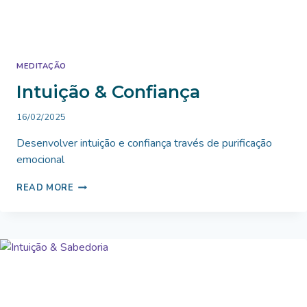
MEDITAÇÃO
Intuição & Confiança
By
16/02/2025
Bruno
Desenvolver intuição e confiança través de purificação
Miranda
emocional
INTUIÇÃO
READ MORE
&
CONFIANÇA