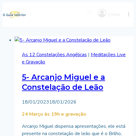
Skip
to
Entrar
content
As 12 Constelações Angélicas
|
Meditações Live
e Gravação
5- Arcanjo Miguel e a
Constelação de Leão
By
18/01/2023
Bruno
18/01/2026
Miranda
24 Março às 19h e gravação
Arcanjo Miguel dispensa apresentações, ele está
presente na constelação de leão que é o Brilho,