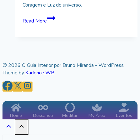
Coragem e Luz do universo.
5-
Read More
Arcanjo
Miguel
e
a
Constelação
de
© 2026 O Guia Interior por Bruno Miranda - WordPress
Leão
Theme by
Kadence WP
Home
Descanso
Meditar
My Área
Eventos