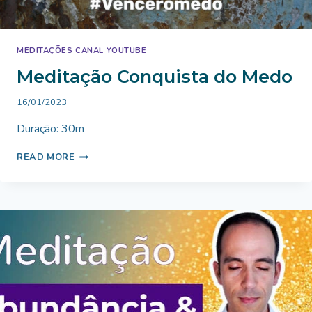
MEDITAÇÕES CANAL YOUTUBE
Meditação Conquista do Medo
By
16/01/2023
Bruno
Duração: 30m
Miranda
MEDITAÇÃO
READ MORE
CONQUISTA
DO
MEDO