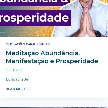
MEDITAÇÕES CANAL YOUTUBE
Meditação Abundância,
Manifestação e Prosperidade
By
15/01/2023
Bruno
Duração: 23m
Miranda
MEDITAÇÃO
READ MORE
ABUNDÂNCIA,
MANIFESTAÇÃO
E
PROSPERIDADE