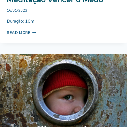
By
16/01/2023
Bruno
Duração: 10m
Miranda
MEDITAÇÃO
READ MORE
VENCER
O
MEDO