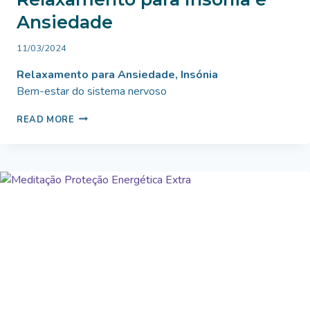
Ansiedade
By
11/03/2024
Bruno
Relaxamento para Ansiedade, Insónia
Miranda
Bem-estar do sistema nervoso
RELAXAMENTO
READ MORE
PARA
INSÓNIA
E
ANSIEDADE