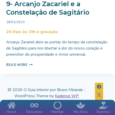
9- Arcanjo Zacariel e a
Constelação de Sagitário
By
18/01/2023
Bruno
26 Maio às 19h e gravação
Miranda
Arcanjo Zacariel abre as portas do tempo da constelação
de Sagitário para nos libertar a dor do nosso coração e
preencher de prosperidade e Amor universal.
9-
READ MORE
ARCANJO
ZACARIEL
E
A
CONSTELAÇÃO
© 2026 O Guia Interior por Bruno Miranda -
DE
WordPress Theme by
Kadence WP
SAGITÁRIO
Home
Descanso
Meditar
My Área
Eventos