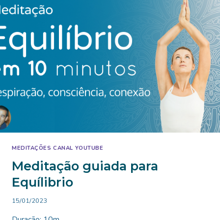
MEDITAÇÕES CANAL YOUTUBE
Meditação guiada para
Equílibrio
By
15/01/2023
Bruno
Duração: 10m
Miranda