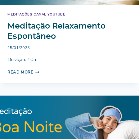
MEDITAÇÕES CANAL YOUTUBE
Meditação Relaxamento
Espontâneo
By
15/01/2023
Bruno
Duração: 10m
Miranda
MEDITAÇÃO
READ MORE
RELAXAMENTO
ESPONTÂNEO