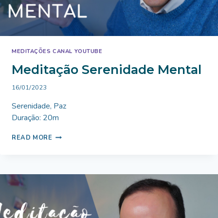
MEDITAÇÕES CANAL YOUTUBE
Meditação Serenidade Mental
By
16/01/2023
Bruno
Serenidade, Paz
Miranda
Duração: 20m
MEDITAÇÃO
READ MORE
SERENIDADE
MENTAL