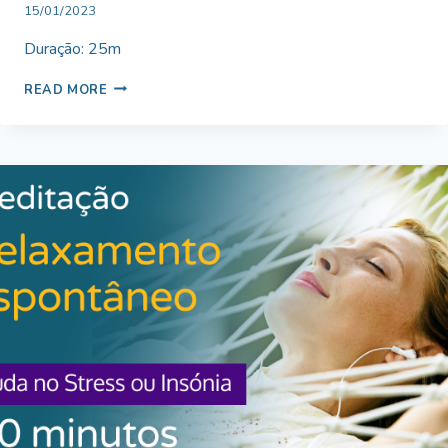
By
15/01/2023
Bruno
Duração: 25m
Miranda
RELAXAMENTO
READ MORE
PROFUNDO