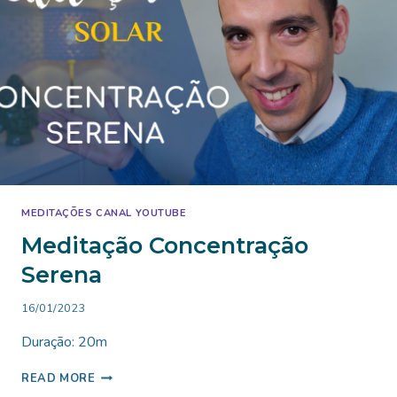
MEDITAÇÕES CANAL YOUTUBE
Meditação Concentração
Serena
By
16/01/2023
Bruno
Duração: 20m
Miranda
MEDITAÇÃO
READ MORE
CONCENTRAÇÃO