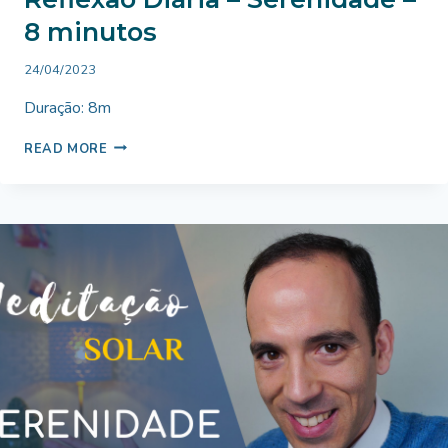
8 minutos
By
24/04/2023
Bruno
Duração: 8m
Miranda
REFLEXÃO
READ MORE
DIÁRIA
–
SERENIDADE
–
8
MINUTOS