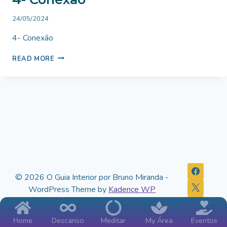
By
24/05/2024
Bruno
4- Conexão
Miranda
4-
READ MORE
CONEXÃO
© 2026 O Guia Interior por Bruno Miranda -
WordPress Theme by
Kadence WP
Home
Descanso
Meditar
My Área
Eventos